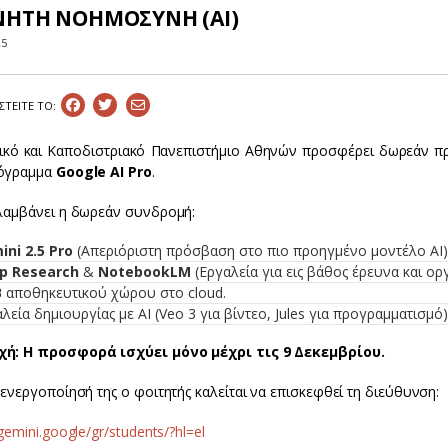
ΝΗΤΗ ΝΟΗΜΟΣΥΝΗ (ΑΙ)
25
ΣΤEIΤΕ ΤΟ:
ικό και Καποδιστριακό Πανεπιστήμιο Αθηνών προσφέρει δωρεάν πρ
όγραμμα
Google AI Pro
.
ιλαμβάνει η δωρεάν συνδρομή:
ini 2.5 Pro
(Απεριόριστη πρόσβαση στο πιο προηγμένο μοντέλο AI)
p Research
&
NotebookLM
(Εργαλεία για εις βάθος έρευνα και ο
B
αποθηκευτικού χώρου στο cloud.
λεία δημιουργίας με AI (Veo 3 για βίντεο, Jules για προγραμματισμό)
ή: Η προσφορά ισχύει μόνο μέχρι τις 9 Δεκεμβρίου.
 ενεργοποίησή της ο φοιτητής καλείται να επισκεφθεί τη διεύθυνση:
/gemini.google/gr/students/?hl=el